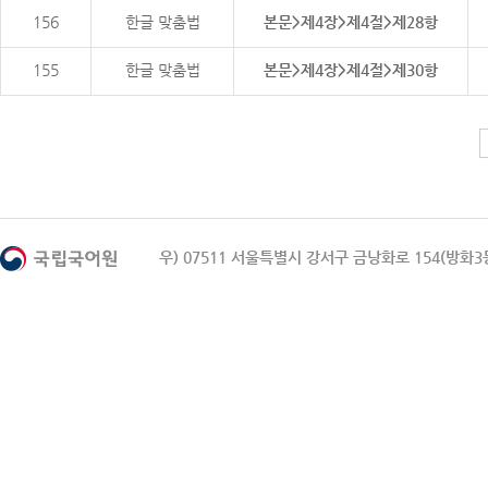
156
한글 맞춤법
본문>제4장>제4절>제28항
155
한글 맞춤법
본문>제4장>제4절>제30항
우) 07511 서울특별시 강서구 금낭화로 154(방화3동