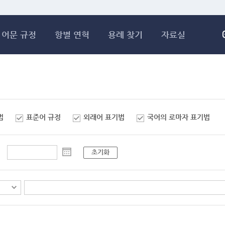
메인콘텐츠 바로가기
어문 규정
항별 연혁
용례 찾기
자료실
법
표준어 규정
외래어 표기법
국어의 로마자 표기법
초기화