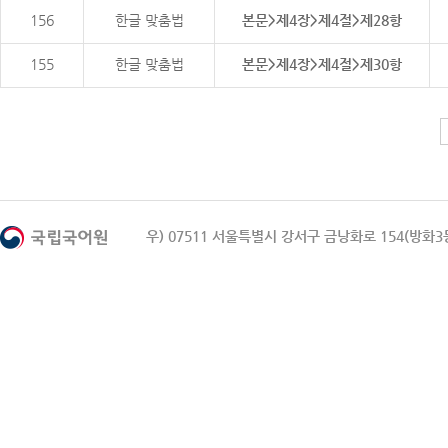
156
한글 맞춤법
본문>제4장>제4절>제28항
155
한글 맞춤법
본문>제4장>제4절>제30항
우) 07511 서울특별시 강서구 금낭화로 154(방화3동