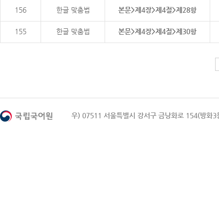
156
한글 맞춤법
본문>제4장>제4절>제28항
155
한글 맞춤법
본문>제4장>제4절>제30항
우) 07511 서울특별시 강서구 금낭화로 154(방화3동