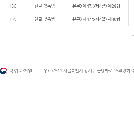
156
한글 맞춤법
본문>제4장>제4절>제28항
155
한글 맞춤법
본문>제4장>제4절>제30항
우) 07511 서울특별시 강서구 금낭화로 154(방화3동