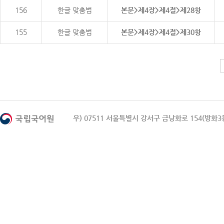
156
한글 맞춤법
본문>제4장>제4절>제28항
155
한글 맞춤법
본문>제4장>제4절>제30항
우) 07511 서울특별시 강서구 금낭화로 154(방화3동