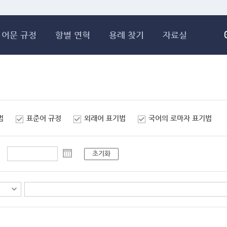
메인콘텐츠 바로가기
어문 규정
항별 연혁
용례 찾기
자료실
법
표준어 규정
외래어 표기법
국어의 로마자 표기법
초기화