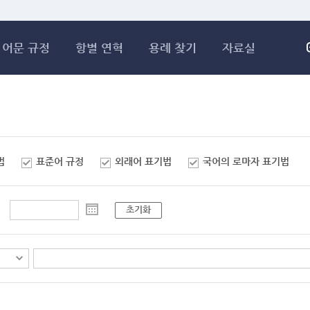
메인콘텐츠 바로가기
어문 규정
항별 연혁
용례 찾기
자료실
법
표준어 규정
외래어 표기법
국어의 로마자 표기법
초기화