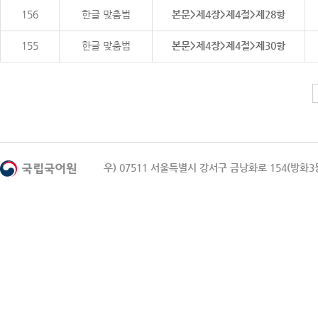
156
한글 맞춤법
본문>제4장>제4절>제28항
155
한글 맞춤법
본문>제4장>제4절>제30항
우) 07511 서울특별시 강서구 금낭화로 154(방화3동