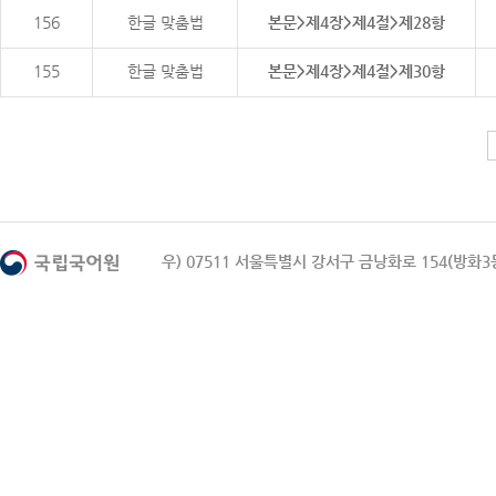
156
한글 맞춤법
본문>제4장>제4절>제28항
155
한글 맞춤법
본문>제4장>제4절>제30항
우) 07511 서울특별시 강서구 금낭화로 154(방화3동