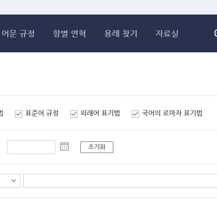
메인콘텐츠 바로가기
어문 규정
항별 연혁
용례 찾기
자료실
법
표준어 규정
외래어 표기법
국어의 로마자 표기법
초기화