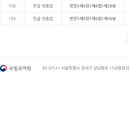
156
한글 맞춤법
본문>제4장>제4절>제28항
155
한글 맞춤법
본문>제4장>제4절>제30항
우) 07511 서울특별시 강서구 금낭화로 154(방화3동