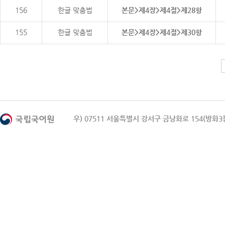
156
한글 맞춤법
본문>제4장>제4절>제28항
155
한글 맞춤법
본문>제4장>제4절>제30항
우) 07511 서울특별시 강서구 금낭화로 154(방화3동