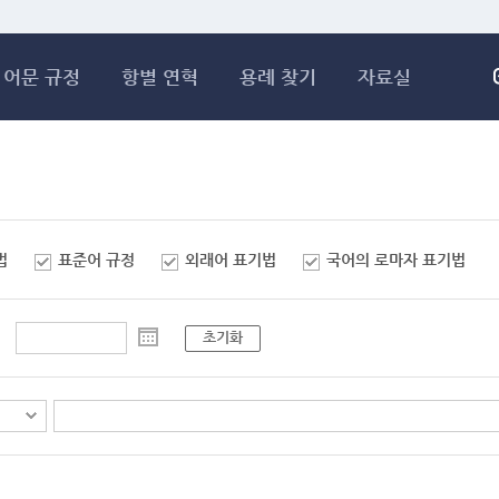
메인콘텐츠 바로가기
어문 규정
항별 연혁
용례 찾기
자료실
법
표준어 규정
외래어 표기법
국어의 로마자 표기법
초기화