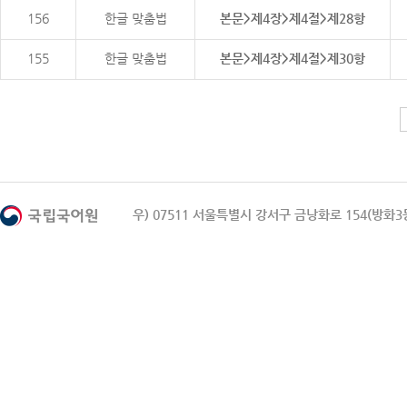
156
한글 맞춤법
본문>제4장>제4절>제28항
155
한글 맞춤법
본문>제4장>제4절>제30항
우) 07511 서울특별시 강서구 금낭화로 154(방화3동