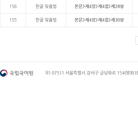
156
한글 맞춤법
본문>제4장>제4절>제28항
155
한글 맞춤법
본문>제4장>제4절>제30항
우) 07511 서울특별시 강서구 금낭화로 154(방화3동