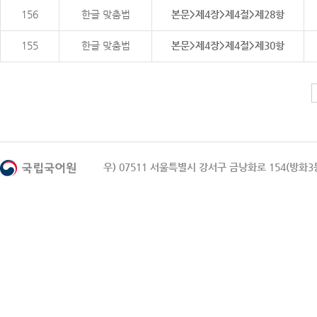
156
한글 맞춤법
본문>제4장>제4절>제28항
155
한글 맞춤법
본문>제4장>제4절>제30항
우) 07511 서울특별시 강서구 금낭화로 154(방화3동