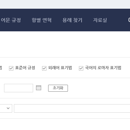
메인콘텐츠 바로가기
어문 규정
항별 연혁
용례 찾기
자료실
법
표준어 규정
외래어 표기법
국어의 로마자 표기법
초기화