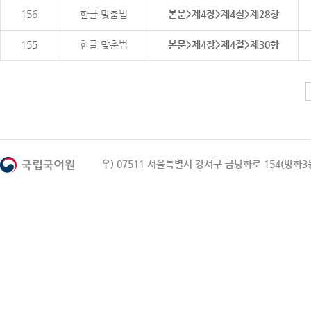
156
한글 맞춤법
본문>제4장>제4절>제28항
155
한글 맞춤법
본문>제4장>제4절>제30항
우) 07511 서울특별시 강서구 금낭화로 154(방화3동