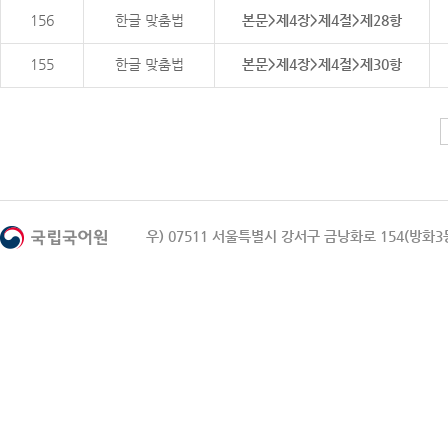
156
한글 맞춤법
본문>제4장>제4절>제28항
155
한글 맞춤법
본문>제4장>제4절>제30항
우) 07511 서울특별시 강서구 금낭화로 154(방화3동