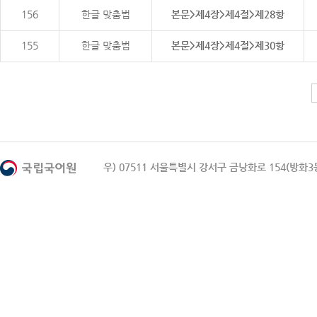
156
한글 맞춤법
본문>제4장>제4절>제28항
155
한글 맞춤법
본문>제4장>제4절>제30항
우) 07511 서울특별시 강서구 금낭화로 154(방화3동