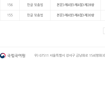
156
한글 맞춤법
본문>제4장>제4절>제28항
155
한글 맞춤법
본문>제4장>제4절>제30항
우) 07511 서울특별시 강서구 금낭화로 154(방화3동