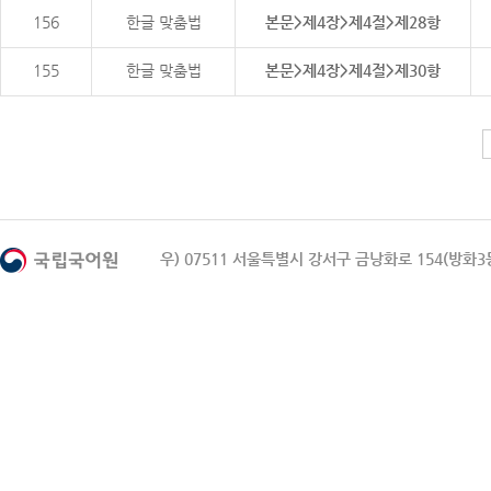
156
한글 맞춤법
본문>제4장>제4절>제28항
155
한글 맞춤법
본문>제4장>제4절>제30항
우) 07511 서울특별시 강서구 금낭화로 154(방화3동