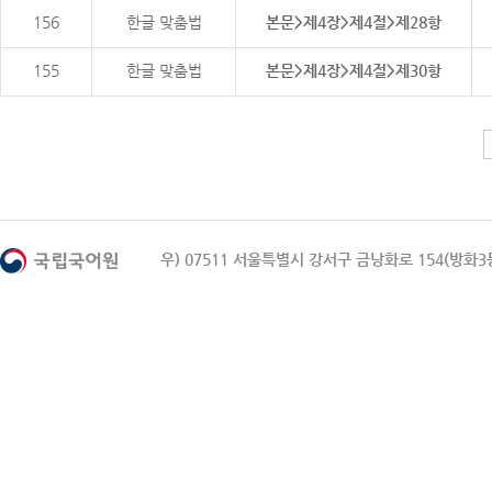
156
한글 맞춤법
본문>제4장>제4절>제28항
155
한글 맞춤법
본문>제4장>제4절>제30항
우) 07511 서울특별시 강서구 금낭화로 154(방화3동