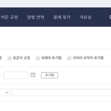
메인콘텐츠 바로가기
어문 규정
항별 연혁
용례 찾기
자료실
법
표준어 규정
외래어 표기법
국어의 로마자 표기법
초기화