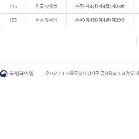
156
한글 맞춤법
본문>제4장>제4절>제28항
155
한글 맞춤법
본문>제4장>제4절>제30항
우) 07511 서울특별시 강서구 금낭화로 154(방화3동