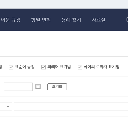
메인콘텐츠 바로가기
어문 규정
항별 연혁
용례 찾기
자료실
법
표준어 규정
외래어 표기법
국어의 로마자 표기법
초기화