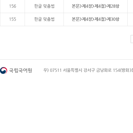
156
한글 맞춤법
본문>제4장>제4절>제28항
155
한글 맞춤법
본문>제4장>제4절>제30항
우) 07511 서울특별시 강서구 금낭화로 154(방화3동