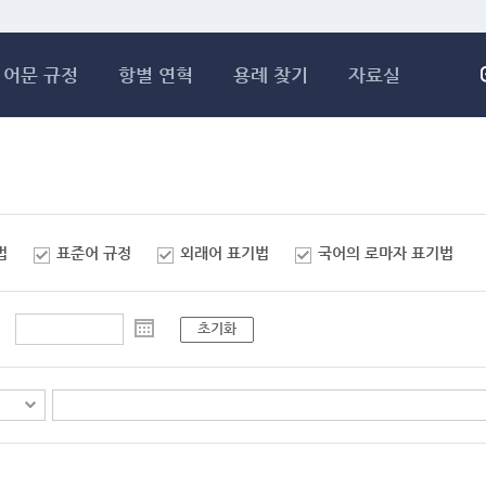
메인콘텐츠 바로가기
어문 규정
항별 연혁
용례 찾기
자료실
법
표준어 규정
외래어 표기법
국어의 로마자 표기법
초기화