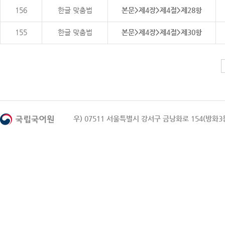
156
한글 맞춤법
본문>제4장>제4절>제28항
155
한글 맞춤법
본문>제4장>제4절>제30항
우) 07511 서울특별시 강서구 금낭화로 154(방화3동