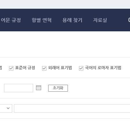
메인콘텐츠 바로가기
어문 규정
항별 연혁
용례 찾기
자료실
법
표준어 규정
외래어 표기법
국어의 로마자 표기법
초기화