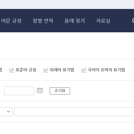
메인콘텐츠 바로가기
어문 규정
항별 연혁
용례 찾기
자료실
법
표준어 규정
외래어 표기법
국어의 로마자 표기법
초기화