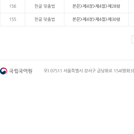
156
한글 맞춤법
본문>제4장>제4절>제28항
155
한글 맞춤법
본문>제4장>제4절>제30항
우) 07511 서울특별시 강서구 금낭화로 154(방화3동