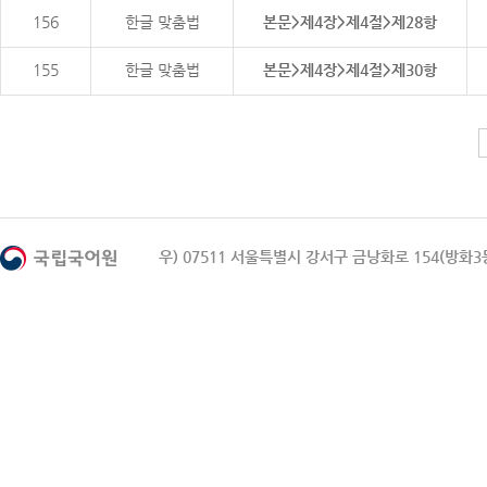
156
한글 맞춤법
본문>제4장>제4절>제28항
155
한글 맞춤법
본문>제4장>제4절>제30항
우) 07511 서울특별시 강서구 금낭화로 154(방화3동