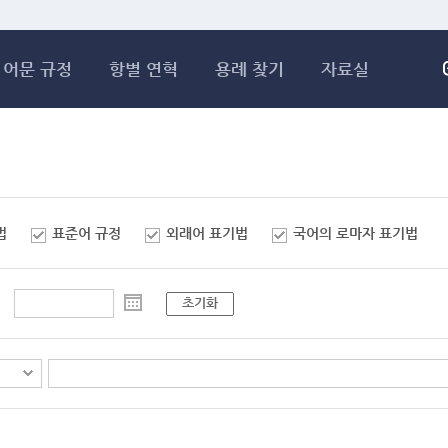
메인콘텐츠 바로가기
어문 규정
항별 연혁
용례 찾기
자료실
법
표준어 규정
외래어 표기법
국어의 로마자 표기법
초기화