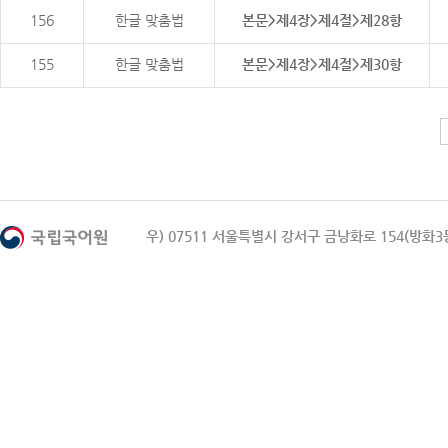
156
한글 맞춤법
본문>제4장>제4절>제28항
155
한글 맞춤법
본문>제4장>제4절>제30항
우) 07511 서울특별시 강서구 금낭화로 154(방화3동