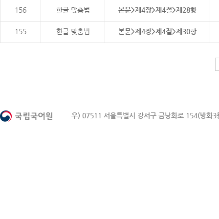
156
한글 맞춤법
본문>제4장>제4절>제28항
155
한글 맞춤법
본문>제4장>제4절>제30항
우) 07511 서울특별시 강서구 금낭화로 154(방화3동