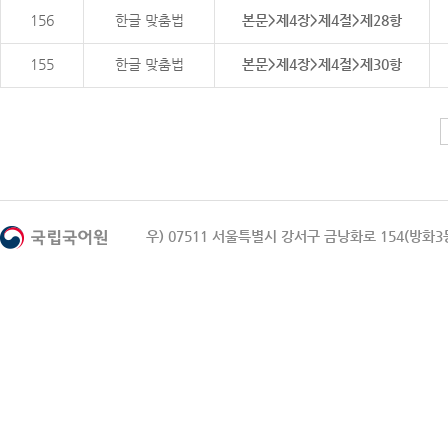
156
한글 맞춤법
본문>제4장>제4절>제28항
155
한글 맞춤법
본문>제4장>제4절>제30항
우) 07511 서울특별시 강서구 금낭화로 154(방화3동