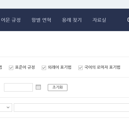
메인콘텐츠 바로가기
어문 규정
항별 연혁
용례 찾기
자료실
법
표준어 규정
외래어 표기법
국어의 로마자 표기법
초기화