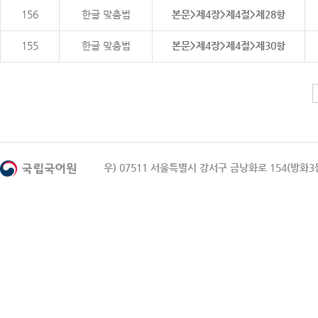
156
한글 맞춤법
본문>제4장>제4절>제28항
155
한글 맞춤법
본문>제4장>제4절>제30항
우) 07511 서울특별시 강서구 금낭화로 154(방화3동