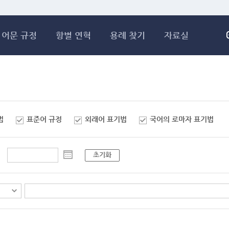
메인콘텐츠 바로가기
어문 규정
항별 연혁
용례 찾기
자료실
법
표준어 규정
외래어 표기법
국어의 로마자 표기법
초기화