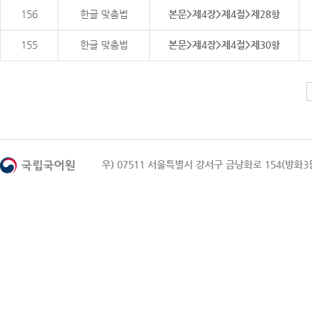
156
한글 맞춤법
본문>제4장>제4절>제28항
155
한글 맞춤법
본문>제4장>제4절>제30항
우) 07511 서울특별시 강서구 금낭화로 154(방화3동