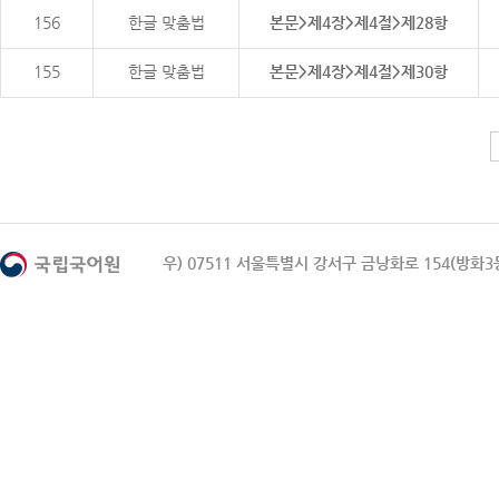
156
한글 맞춤법
본문>제4장>제4절>제28항
155
한글 맞춤법
본문>제4장>제4절>제30항
우) 07511 서울특별시 강서구 금낭화로 154(방화3동