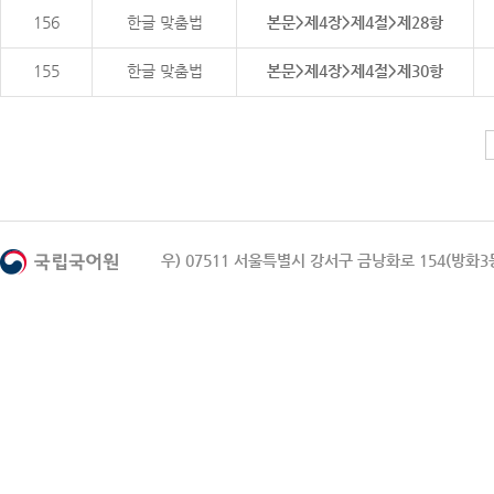
156
한글 맞춤법
본문>제4장>제4절>제28항
155
한글 맞춤법
본문>제4장>제4절>제30항
우) 07511 서울특별시 강서구 금낭화로 154(방화3동