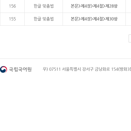
156
한글 맞춤법
본문>제4장>제4절>제28항
155
한글 맞춤법
본문>제4장>제4절>제30항
우) 07511 서울특별시 강서구 금낭화로 154(방화3동