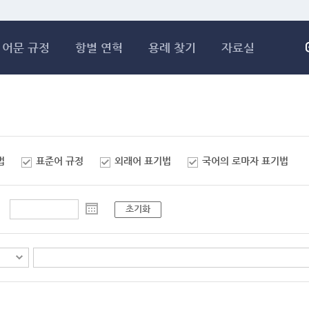
메인콘텐츠 바로가기
어문 규정
항별 연혁
용례 찾기
자료실
법
표준어 규정
외래어 표기법
국어의 로마자 표기법
초기화