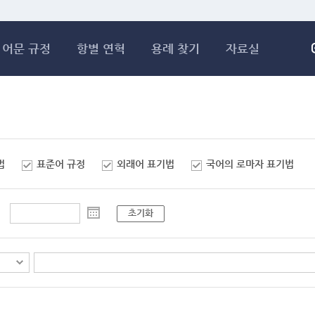
메인콘텐츠 바로가기
어문 규정
항별 연혁
용례 찾기
자료실
법
표준어 규정
외래어 표기법
국어의 로마자 표기법
초기화