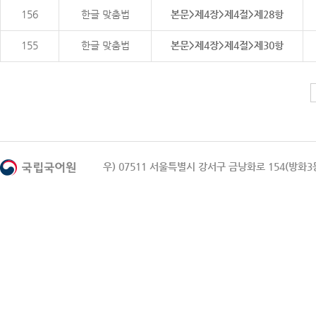
156
한글 맞춤법
본문>제4장>제4절>제28항
155
한글 맞춤법
본문>제4장>제4절>제30항
우) 07511 서울특별시 강서구 금낭화로 154(방화3동