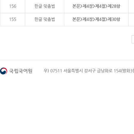
156
한글 맞춤법
본문>제4장>제4절>제28항
155
한글 맞춤법
본문>제4장>제4절>제30항
우) 07511 서울특별시 강서구 금낭화로 154(방화3동