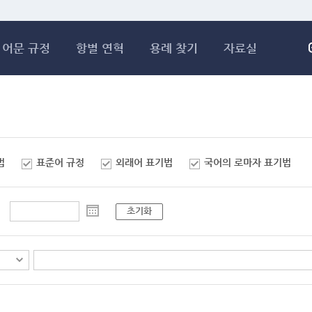
메인콘텐츠 바로가기
어문 규정
항별 연혁
용례 찾기
자료실
법
표준어 규정
외래어 표기법
국어의 로마자 표기법
초기화